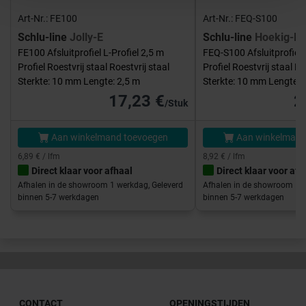
Art-Nr.: FE100
Art-Nr.: FEQ-S100
Schlu-line
Jolly-E
Schlu-line
Hoekig-E
FE100 Afsluitprofiel L-Profiel 2,5 m
FEQ-S100 Afsluitprofiel 
Profiel Roestvrij staal Roestvrij staal
Profiel Roestvrij staal Ro
Sterkte: 10 mm Lengte: 2,5 m
Sterkte: 10 mm Lengte: 
17,23 €
2
/Stuk
Aan winkelmand toevoegen
Aan winkelmand
6,89 € / lfm
8,92 € / lfm
Direct klaar voor afhaal
Direct klaar voor afh
Afhalen in de showroom 1 werkdag, Geleverd
Afhalen in de showroom 1 w
binnen 5-7 werkdagen
binnen 5-7 werkdagen
CONTACT
OPENINGSTIJDEN