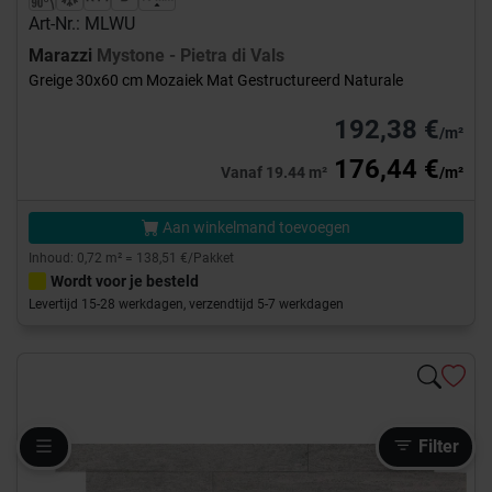
Art-Nr.: MLWU
Marazzi
Mystone - Pietra di Vals
Greige 30x60 cm Mozaiek Mat Gestructureerd Naturale
192,38 €
/m²
176,44 €
Vanaf 19.44 m²
/m²
Aan winkelmand toevoegen
Inhoud: 0,72 m² = 138,51 €/Pakket
Wordt voor je besteld
Levertijd 15-28 werkdagen, verzendtijd 5-7 werkdagen
Filter