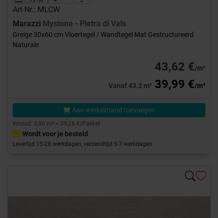
Art-Nr.: MLCW
Marazzi
Mystone - Pietra di Vals
Greige 30x60 cm Vloertegel / Wandtegel Mat Gestructureerd
Naturale
43,62 €
/m²
39,99 €
Vanaf 43.2 m²
/m²
Aan winkelmand toevoegen
Inhoud: 0,90 m² = 39,26 €/Pakket
Wordt voor je besteld
Levertijd 15-28 werkdagen, verzendtijd 5-7 werkdagen