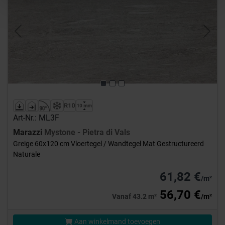
Previous
Next
Art-Nr.: ML3F
Marazzi
Mystone - Pietra di Vals
Greige 60x120 cm Vloertegel / Wandtegel Mat Gestructureerd
Naturale
61,82 €
/m²
56,70 €
Vanaf 43.2 m²
/m²
Aan winkelmand toevoegen