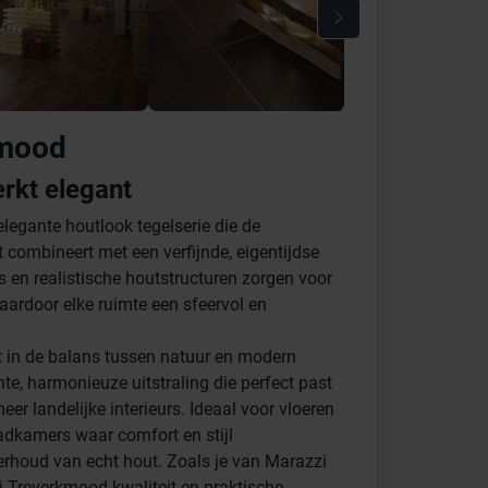
kmood
erkt elegant
elegante houtlook tegelserie die de
t combineert met een verfijnde, eigentijdse
s en realistische houtstructuren zorgen voor
aardoor elke ruimte een sfeervol en
t in de balans tussen natuur en modern
hte, harmonieuze uitstraling die perfect past
er landelijke interieurs. Ideaal voor vloeren
dkamers waar comfort en stijl
houd van echt hout. Zoals je van Marazzi
 Treverkmood kwaliteit en praktische