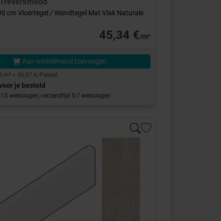
Treverkmood
0 cm Vloertegel / Wandtegel Mat Vlak Naturale
45,34 €
/m²
Aan winkelmand toevoegen
8 m² = 48,97 €/Pakket
voor je besteld
0-15 werkdagen, verzendtijd 5-7 werkdagen