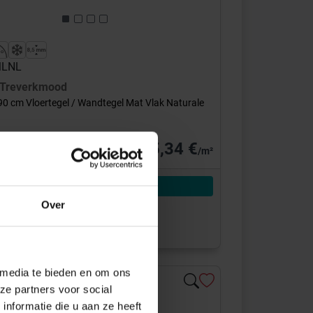
 MLNL
Treverkmood
x90 cm Vloertegel / Wandtegel Mat Vlak Naturale
45,34 €
/m²
Aan winkelmand toevoegen
Over
8 m² = 48,97 €/Pakket
voor je besteld
0-15 werkdagen, verzendtijd 5-7 werkdagen
 media te bieden en om ons
ze partners voor social
nformatie die u aan ze heeft