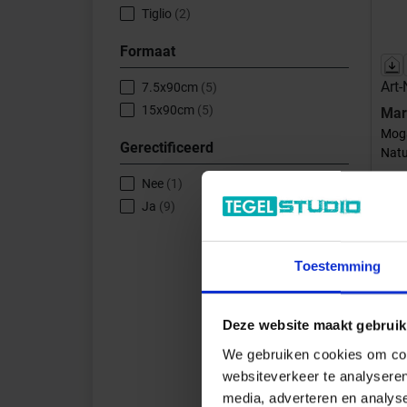
Tiglio
(2)
Formaat
Art-
7.5x90cm
(5)
15x90cm
(5)
Mar
Moga
Gerectificeerd
Natu
Nee
(1)
Ja
(9)
Toestemming
Inhou
W
Lever
Deze website maakt gebruik
We gebruiken cookies om cont
websiteverkeer te analyseren
media, adverteren en analys