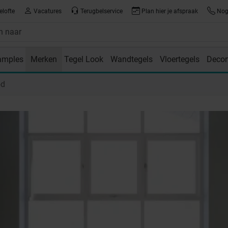
elofte
Vacatures
Terugbelservice
Plan hier je afspraak
Nog 
amples
Merken
Tegel Look
Wandtegels
Vloertegels
Decor
room
od