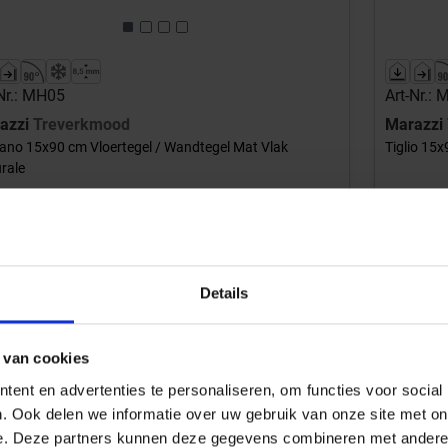
Nr.: MH05
Art-Nr.:
azzi
Treverkmood
Marazzi
no 15x90 cm Vloertegel / Wandtegel Mat Vlak
Tiglio 15
rale
45,34 €
/m²
Aan winkelmand toevoegen
Details
d: 1,08 m² = 48,97 €/Pakket
Inhoud: 1,0
ordt voor je besteld
Wordt 
tijd 10-15 werkdagen, verzendtijd 5-7 werkdagen
Levertijd 1
 van cookies
ent en advertenties te personaliseren, om functies voor social
. Ook delen we informatie over uw gebruik van onze site met on
e. Deze partners kunnen deze gegevens combineren met andere i