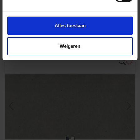
85,79 €
Vanaf 25.92 m²
/m²
Aan winkelmand toevoegen
Alles toestaan
Inhoud: 0,72 m² = 71,27 €/Pakket
Wordt voor je besteld
Levertijd 10-15 werkdagen, verzendtijd 5-7 werkdagen
Weigeren
Previous
Next