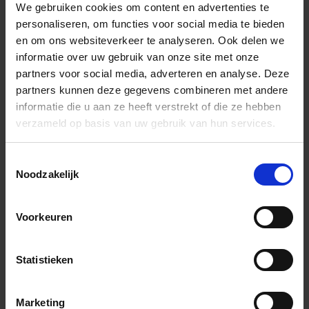
We gebruiken cookies om content en advertenties te
personaliseren, om functies voor social media te bieden
en om ons websiteverkeer te analyseren. Ook delen we
informatie over uw gebruik van onze site met onze
partners voor social media, adverteren en analyse. Deze
partners kunnen deze gegevens combineren met andere
informatie die u aan ze heeft verstrekt of die ze hebben
Previous
Next
verzameld op basis van uw gebruik van hun services.
Toestemmingsselectie
Noodzakelijk
Voorkeuren
Art-Nr.: M7XR
Marazzi
Mystone - Moon20
White 60x120x2 cm Terrastegel Mat Gestructureerd Strutturato
Statistieken
98,99 €
/m²
Marketing