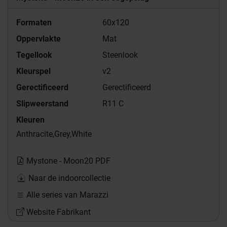
Formaten
60x120
Oppervlakte
Mat
Tegellook
Steenlook
Kleurspel
v2
Gerectificeerd
Gerectificeerd
Slipweerstand
R11 C
Kleuren
Anthracite,
Grey,
White
Mystone - Moon20 PDF
Naar de indoorcollectie
Alle series van Marazzi
Website Fabrikant