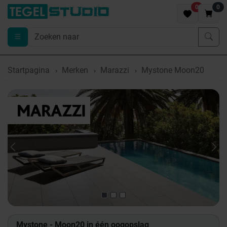
0
0
Startpagina
Merken
Marazzi
Mystone Moon20
Previous
Nex
Mystone - Moon20 in één oogopslag