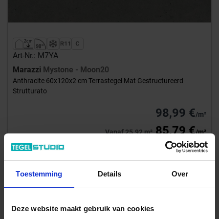
Art-Nr.: M7YA
Marazzi
Mystone - Moon20
Anthracite 60x120x2 cm Terrastegel Mat Gestructureerd
Strutturato
98,99 €
/m²
85,79 €
Vanaf 25.92 m²
/m²
Aan winkelmand toevoegen
Inhoud: 0,72 m² = 71,27 €/Pakket
Toestemming
Details
Over
Wordt voor je besteld
Levertijd 10-15 werkdagen, verzendtijd 5-7 werkdagen
Deze website maakt gebruik van cookies