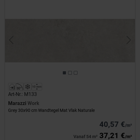
Previous
Next
Art-Nr.: M133
Marazzi
Work
Grey 30x90 cm Wandtegel Mat Vlak Naturale
40,57 €
/m²
37,21 €
Vanaf 54 m²
/m²