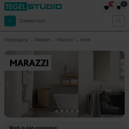
0
0
Startpagina
Merken
Marazzi
Work
Previous
Nex
Work in één oogopslag