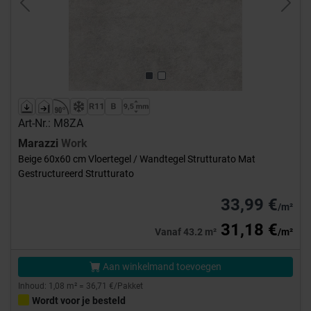
Previous
Next
Art-Nr.: M8ZA
Marazzi
Work
Beige 60x60 cm Vloertegel / Wandtegel Strutturato Mat
Gestructureerd Strutturato
33,99 €
/m²
31,18 €
Vanaf 43.2 m²
/m²
Aan winkelmand toevoegen
Inhoud: 1,08 m² = 36,71 €/Pakket
Wordt voor je besteld