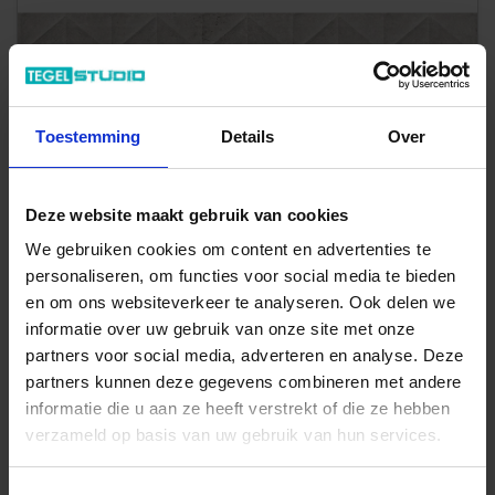
Previous
Next
Toestemming
Details
Over
Deze website maakt gebruik van cookies
We gebruiken cookies om content en advertenties te
personaliseren, om functies voor social media te bieden
Art-Nr.: M139
en om ons websiteverkeer te analyseren. Ook delen we
Marazzi
Work
informatie over uw gebruik van onze site met onze
Grey 30x90 cm Wandtegel Struttura Spike 3D Mat
partners voor social media, adverteren en analyse. Deze
Gestructureerd Naturale
partners kunnen deze gegevens combineren met andere
45,63 €
informatie die u aan ze heeft verstrekt of die ze hebben
/m²
verzameld op basis van uw gebruik van hun services.
41,85 €
Vanaf 54 m²
/m²