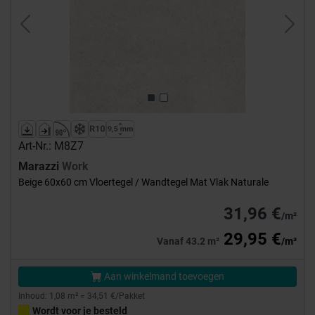
Previous
Next
Art-Nr.: M8Z7
Marazzi
Work
Beige 60x60 cm Vloertegel / Wandtegel Mat Vlak Naturale
31,96 €
/m²
29,95 €
Vanaf 43.2 m²
/m²
Aan winkelmand toevoegen
Inhoud: 1,08 m² = 34,51 €/Pakket
Wordt voor je besteld