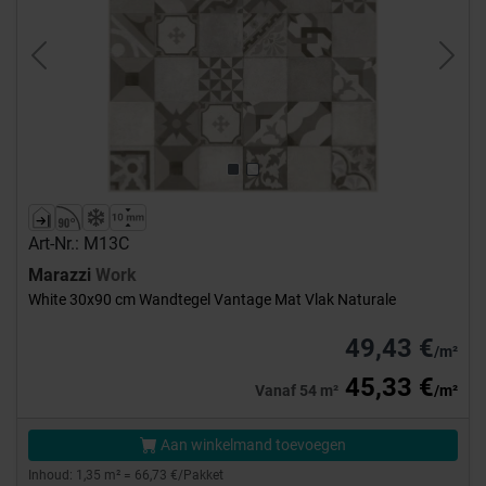
Previous
Next
Art-Nr.: M13C
Marazzi
Work
White 30x90 cm Wandtegel Vantage Mat Vlak Naturale
49,43 €
/m²
45,33 €
Vanaf 54 m²
/m²
Aan winkelmand toevoegen
Inhoud: 1,35 m² = 66,73 €/Pakket