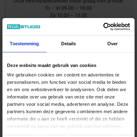
Onze verkoopspecialisten staan graag voor je klaar:
Di – Vr 09.00 – 18.00
Za 10.00 – 15.00
+31 (0) 478 - 69 11 63
Productaanvraag
Toestemming
Details
Over
Marazzi Vivo Indrukken
Deze website maakt gebruik van cookies
We gebruiken cookies om content en advertenties te
personaliseren, om functies voor social media te bieden
en om ons websiteverkeer te analyseren. Ook delen we
Previous
Nex
informatie over uw gebruik van onze site met onze
partners voor social media, adverteren en analyse. Deze
partners kunnen deze gegevens combineren met andere
informatie die u aan ze heeft verstrekt of die ze hebben
verzameld op basis van uw gebruik van hun services.
Downloads