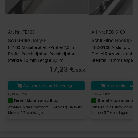
Art-Nr.: FE100
Art-Nr.: FEQ-S100
Schlu-line
Jolly-E
Schlu-line
Hoekig-E
FE100 Afsluitprofiel L-Profiel 2,5 m
FEQ-S100 Afsluitprofiel 
Profiel Roestvrij staal Roestvrij staal
Profiel Roestvrij staal Ro
Sterkte: 10 mm Lengte: 2,5 m
Sterkte: 10 mm Lengte: 
17,23 €
2
/Stuk
Aan winkelmand toevoegen
Aan winkelmand
6,89 € / lfm
8,92 € / lfm
Direct klaar voor afhaal
Direct klaar voor afh
Afhalen in de showroom 1 werkdag, Geleverd
Afhalen in de showroom 1 w
binnen 5-7 werkdagen
binnen 5-7 werkdagen