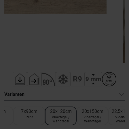
Varianten
5cm
7x90cm
20x120cm
20x150cm
22,5x1
t
Plint
Vloertegel /
Vloertegel /
Vloertege
Wandtegel
Wandtegel
Wandteg