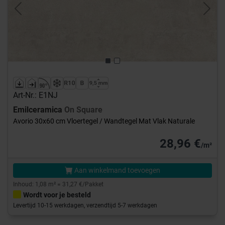
Previous
Next
Art-Nr.: E1NJ
Emilceramica
On Square
Avorio 30x60 cm Vloertegel / Wandtegel Mat Vlak Naturale
28,96 €
/m²
Aan winkelmand toevoegen
Inhoud: 1,08 m² = 31,27 €/Pakket
Wordt voor je besteld
Levertijd 10-15 werkdagen, verzendtijd 5-7 werkdagen