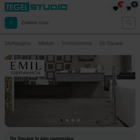
0
0
Startpagina
Merken
Emilceramica
On Square
Previous
Nex
On Square in één oogopslag