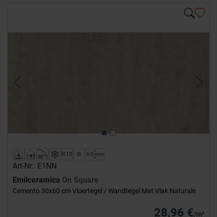
Previous
Next
Art-Nr.: E1NN
Emilceramica
On Square
Cemento 30x60 cm Vloertegel / Wandtegel Mat Vlak Naturale
28,96 €
/m²