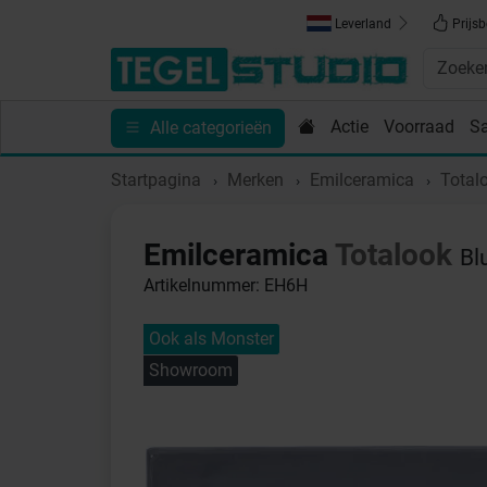
Leverland
Prijsb
Actie
Voorraad
S
Alle categorieën
Toebehoren
Sanitair
Tips en Inspiratie
Show
Startpagina
Merken
Emilceramica
Total
Emilceramica
Totalook
Bl
Artikelnummer: EH6H
Ook als Monster
Showroom