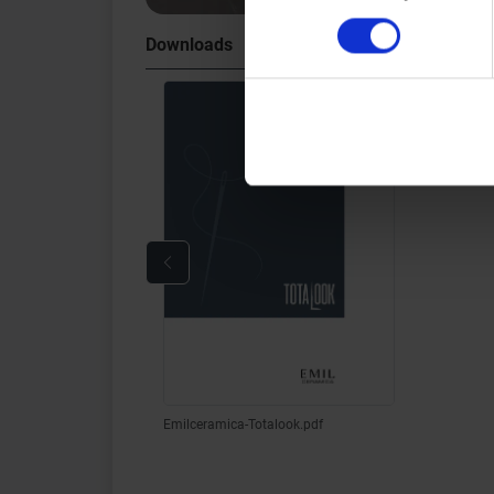
Downloads
Emilceramica-Totalook.pdf