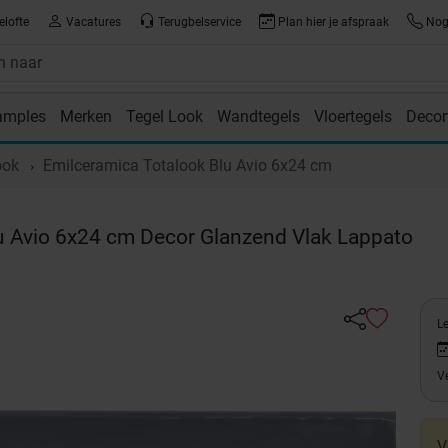
elofte
Vacatures
Terugbelservice
Plan hier je afspraak
Nog 
amples
Merken
Tegel Look
Wandtegels
Vloertegels
Decor
room
ook
Emilceramica Totalook Blu Avio 6x24 cm
u Avio 6x24 cm Decor Glanzend Vlak Lappato
L
Ve
V