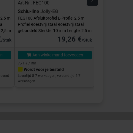
Art-Nr.: FEG100
Art-Nr.: E-FEQ-S
Schlu-line
Jolly-EG
Schlu-line
Hoek
 2,5 m
FEG100 Afsluitprofiel L-Profiel 2,5 m
E-FEQ-S100 Binnen
al
Profiel Roestvrij staal Roestvrij staal
Vierkant Roestvrij s
 2,5 m
geborsteld Sterkte: 10 mm Lengte: 2,5 m
Sterkte: 10 mm
€
19,26 €
/Stuk
/Stuk
en
Aan winkelmand toevoegen
Aan winke
7,71 € / lfm
Wordt voor je besteld
Direct klaar vo
leverd
Levertijd 5-7 werkdagen, verzendtijd 5-7
Afhalen in de showro
werkdagen
binnen 5-7 werkdage