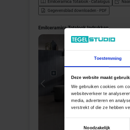
Emilceramica Totalook - Catalogus
Naar
Gegevensblad downloaden - PDF
Emilceramica Totalook Indrukken
Toestemming
Deze website maakt gebruik
We gebruiken cookies om cont
Previous
websiteverkeer te analyseren
media, adverteren en analys
verstrekt of die ze hebben v
Toestemmingsselectie
Noodzakelijk