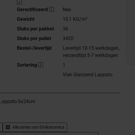
Gerectificeerd
Nee
Gewicht
10,1 KG/m²
Stuks per pakket
36
Stuks per pallet
3420
Bestel-/levertijd
Levertijd 10-15 werkdagen,
verzendtijd 5-7 werkdagen
Sortering
1
Vlak Glanzend Lappato
o Lappato 6x24cm
Alle series van
Emilceramica