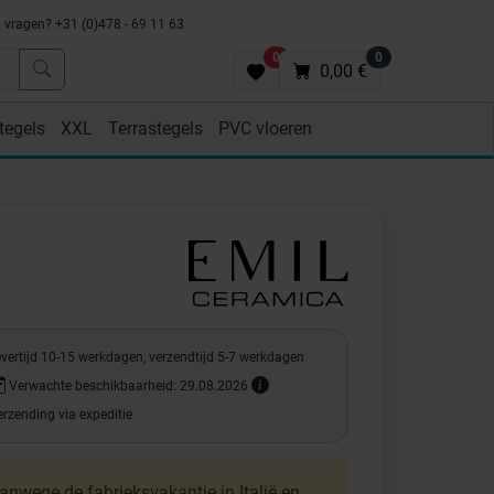
vragen? +31 (0)478 - 69 11 63
0
0
0,00 €
tegels
XXL
Terrastegels
PVC vloeren
evertijd 10-15 werkdagen, verzendtijd 5-7 werkdagen
Verwachte beschikbaarheid: 29.08.2026
rzending via expeditie
anwege de fabrieksvakantie in Italië en