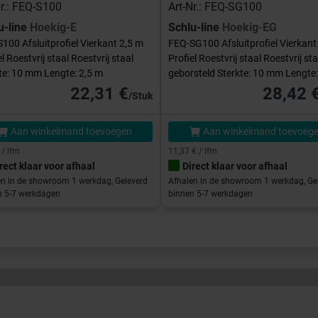
Nr.: FEQ-S100
Art-Nr.: FEQ-SG100
u-line
Hoekig-E
Schlu-line
Hoekig-EG
100 Afsluitprofiel Vierkant 2,5 m
FEQ-SG100 Afsluitprofiel Vierkant
el Roestvrij staal Roestvrij staal
Profiel Roestvrij staal Roestvrij sta
te: 10 mm Lengte: 2,5 m
geborsteld Sterkte: 10 mm Lengte:
22,31 €
28,42 
/Stuk
Aan winkelmand toevoegen
Aan winkelmand toevoeg
 / lfm
11,37 € / lfm
rect klaar voor afhaal
Direct klaar voor afhaal
en in de showroom 1 werkdag, Geleverd
Afhalen in de showroom 1 werkdag, Ge
n 5-7 werkdagen
binnen 5-7 werkdagen