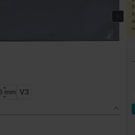
S
t
w
n