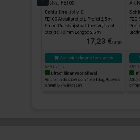
Art-Nr.: FE100
Art-
Schlu-line
Jolly-E
Schl
FE100 Afsluitprofiel L-Profiel 2,5 m
FEQ-S
Profiel Roestvrij staal Roestvrij staal
Profi
Sterkte: 10 mm Lengte: 2,5 m
Sterk
17,23 €
/Stuk
Aan winkelmand toevoegen
6,89 € / lfm
8,92 €
Direct klaar voor afhaal
Di
Afhalen in de showroom 1 werkdag, Geleverd
Afhal
binnen 5-7 werkdagen
binne