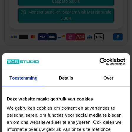
Lappato 5,00 €
Monster bestellen: 6x24cm Vlak Mat Naturale
5,00 €
Wil je graag een afspraak?
Onze verkoopspecialisten staan graag voor je klaar:
Toestemming
Details
Over
Di – Vr 09.00 – 18.00
Za 10.00 – 15.00
+31 (0) 478 - 69 11 63
Productaanvraag
Deze website maakt gebruik van cookies
We gebruiken cookies om content en advertenties te
personaliseren, om functies voor social media te bieden
Emilceramica Totalook Indrukken
en om ons websiteverkeer te analyseren. Ook delen we
informatie over uw gebruik van onze site met onze