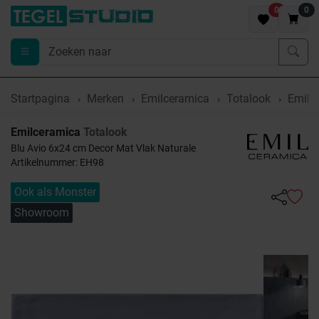
0
0
Startpagina
Merken
Emilceramica
Totalook
Emilce
Emilceramica
Totalook
Blu Avio 6x24 cm Decor Mat Vlak Naturale
Artikelnummer: EH98
Ook als Monster
Showroom