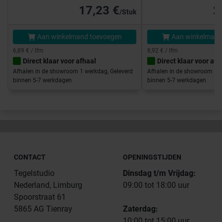
17,23 €
2
/Stuk
Aan winkelmand toevoegen
Aan winkelmand
6,89 € / lfm
8,92 € / lfm
Direct klaar voor afhaal
Direct klaar voor afh
Afhalen in de showroom 1 werkdag, Geleverd
Afhalen in de showroom 1 w
binnen 5-7 werkdagen
binnen 5-7 werkdagen
CONTACT
OPENINGSTIJDEN
Tegelstudio
Dinsdag t/m Vrijdag:
Nederland, Limburg
09:00 tot 18:00 uur
Spoorstraat 61
5865 AG Tienray
Zaterdag:
10:00 tot 15:00 uur