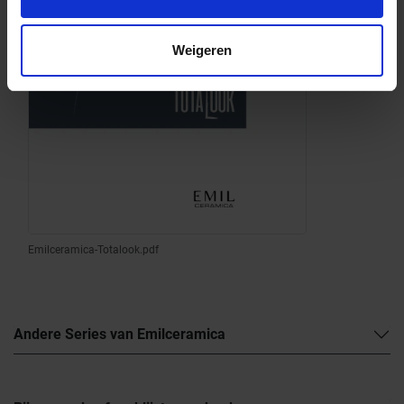
Weigeren
Emilceramica-Totalook.pdf
Andere Series van Emilceramica