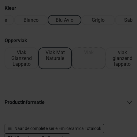
Kleur
cite
Bianco
Blu Avio
Grigio
Sabbi
Oppervlak
Vlak
Vlak Mat
Vlak
vlak
Glanzend
Naturale
glanzend
Lappato
lappato
Productinformatie
Naar de complete serie
Emilceramica Totalook