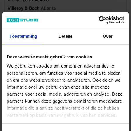
Villeroy & Boch
Atlanta
Foggy Grey 30x30 cm Mozaiek Mat Vlak Vilbostoneplus
125,68 €
/m²
Toestemming
Details
Over
116,01 €
Vanaf 32.4 m²
/m²
Aan winkelmand toevoegen
Deze website maakt gebruik van cookies
Inhoud: 1,00 m² = 125,68 €/Pakket
We gebruiken cookies om content en advertenties te
Wordt voor je besteld
personaliseren, om functies voor social media te bieden
Levertijd 10-15 werkdagen, verzendtijd 5-7 werkdagen
en om ons websiteverkeer te analyseren. Ook delen we
informatie over uw gebruik van onze site met onze
partners voor social media, adverteren en analyse. Deze
partners kunnen deze gegevens combineren met andere
informatie die u aan ze heeft verstrekt of die ze hebben
verzameld op basis van uw gebruik van hun services.