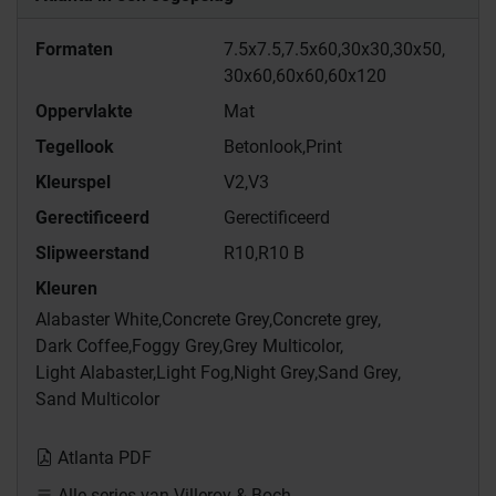
Formaten
7.5x7.5,
7.5x60,
30x30,
30x50,
30x60,
60x60,
60x120
Oppervlakte
Mat
Tegellook
Betonlook,
Print
Kleurspel
V2,
V3
Gerectificeerd
Gerectificeerd
Slipweerstand
R10,
R10 B
Kleuren
Alabaster White,
Concrete Grey,
Concrete grey,
Dark Coffee,
Foggy Grey,
Grey Multicolor,
Light Alabaster,
Light Fog,
Night Grey,
Sand Grey,
Sand Multicolor
Atlanta PDF
Alle series van Villeroy & Boch