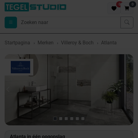
0
0
Startpagina
Merken
Villeroy & Boch
Atlanta
Previous
Nex
Atlanta in één oogopslag