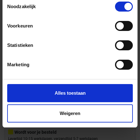
Toestemmingsselectie
Noodzakelijk
Voorkeuren
Statistieken
Art-Nr.: 2013 AL70 8
Marketing
Villeroy & Boch
Atlanta
Sand Grey 30x30 cm Mozaiek Mat Vlak Vilbostoneplus
125,68 €
/m²
Alles toestaan
116,01 €
Vanaf 32.4 m²
/m²
Weigeren
Aan winkelmand toevoegen
Inhoud: 1,00 m² = 125,68 €/Pakket
Wordt voor je besteld
Levertijd 10-15 werkdagen, verzendtijd 5-7 werkdagen