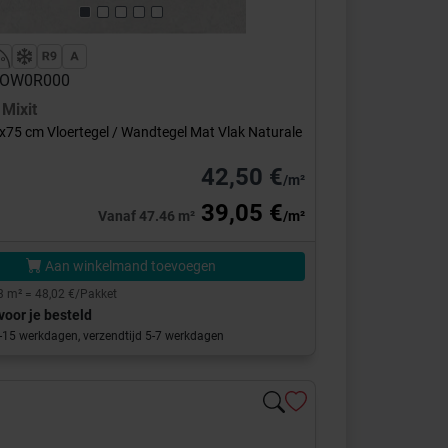
 GOW0R000
n
Mixit
x75 cm Vloertegel / Wandtegel Mat Vlak Naturale
42,50 €
/m²
39,05 €
Vanaf 47.46 m²
/m²
Aan winkelmand toevoegen
3 m² = 48,02 €/Pakket
voor je besteld
0-15 werkdagen, verzendtijd 5-7 werkdagen