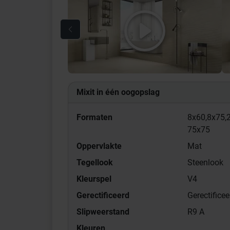
Mixit in één oogopslag
Formaten
8x60,
8x75,
75x75
Oppervlakte
Mat
Tegellook
Steenlook
Kleurspel
V4
Gerectificeerd
Gerectificee
Slipweerstand
R9 A
Kleuren