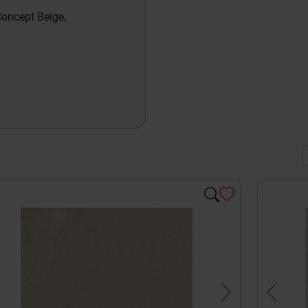
oncept Beige,
evious
Next
Previou