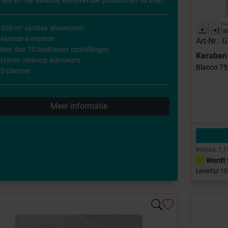
500 m² sanitair showroom
Bekende a-merken
Art-Nr.:
eer dan 70 badkamer opstellingen
Kerabe
rvaren verkoop adviseurs
Blanco 75
D planner
Meer informatie
Inhoud: 1,1
Wordt 
Levertijd 1