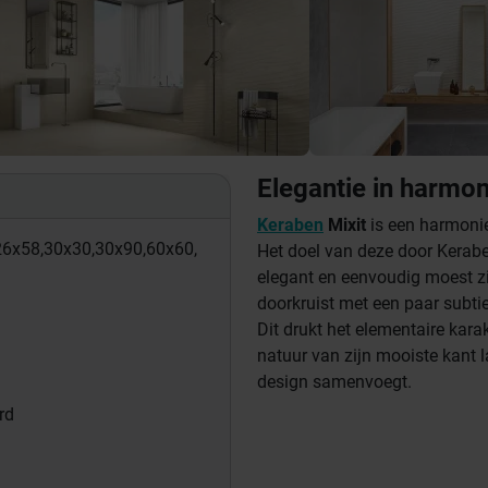
Elegantie in harmon
Keraben
Mixit
is een harmonie 
26x58,
30x30,
30x90,
60x60,
Het doel van deze door Kerab
elegant en eenvoudig moest zij
doorkruist met een paar subt
Dit drukt het elementaire karak
natuur van zijn mooiste kant 
design samenvoegt.
rd