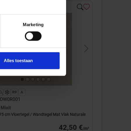
Marketing
s
Next
Alles toestaan
 GOW0R001
n
Mixit
75 cm Vloertegel / Wandtegel Mat Vlak Naturale
42,50 €
/m²