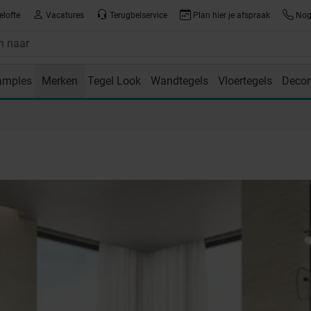
elofte
Vacatures
Terugbelservice
Plan hier je afspraak
Nog 
amples
Merken
Tegel Look
Wandtegels
Vloertegels
Decor
room