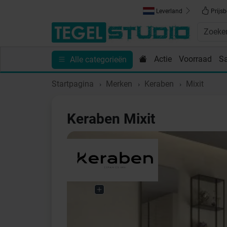
Leverland
Prijsb
Actie
Voorraad
S
Alle categorieën
Toebehoren
Sanitair
Tips en Inspiratie
Show
Startpagina
Merken
Keraben
Mixit
Keraben Mixit