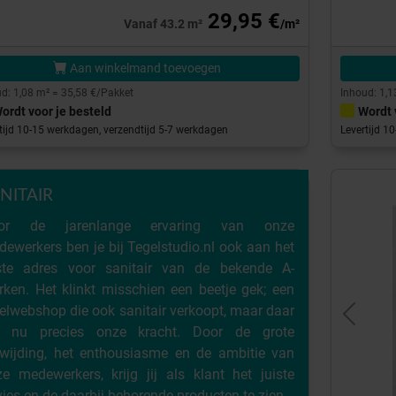
29,95 €
Vanaf 43.2 m²
/m²
Aan winkelmand toevoegen
d: 1,08 m² = 35,58 €/Pakket
Inhoud: 1,1
ordt voor je besteld
Wordt 
tijd 10-15 werkdagen, verzendtijd 5-7 werkdagen
Levertijd 1
NITAIR
or de jarenlange ervaring van onze
ewerkers ben je bij Tegelstudio.nl ook aan het
iste adres voor sanitair van de bekende A-
ken. Het klinkt misschien een beetje gek; een
elwebshop die ook sanitair verkoopt, maar daar
Previou
gt nu precies onze kracht. Door de grote
ewijding, het enthousiasme en de ambitie van
e medewerkers, krijg jij als klant het juiste
ies en de daarbij behorende producten te zien.