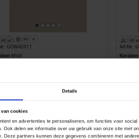
-Nr.: GOW42011
Art-Nr.:
aben
Mixit
Kerabe
e 60x60 cm Vloertegel / Wandtegel Mat Vlak Naturale
Blanco 60
37,89 €
/m²
34,45 €
Vanaf 43.2 m²
/m²
Details
Aan winkelmand toevoegen
 van cookies
d: 1,08 m² = 40,92 €/Pakket
Inhoud: 1,0
ordt voor je besteld
Wordt 
ent en advertenties te personaliseren, om functies voor social
tijd 10-15 werkdagen, verzendtijd 5-7 werkdagen
Levertijd 1
. Ook delen we informatie over uw gebruik van onze site met on
e. Deze partners kunnen deze gegevens combineren met andere i