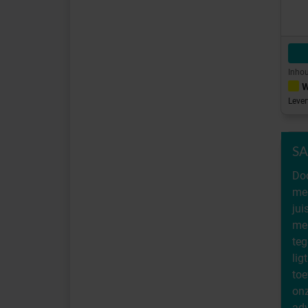
Inhou
W
Lever
SA
Do
med
ju
mer
teg
li
to
onz
adv