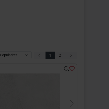
1
2
s
Next