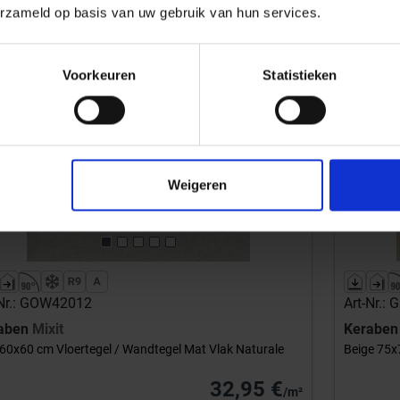
erzameld op basis van uw gebruik van hun services.
Voorkeuren
Statistieken
evious
Next
Previou
Weigeren
-Nr.: GOW42012
Art-Nr.:
aben
Mixit
Kerabe
 60x60 cm Vloertegel / Wandtegel Mat Vlak Naturale
Beige 75x
32,95 €
/m²