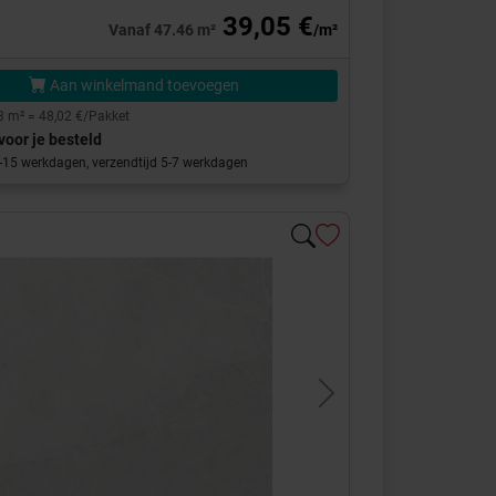
39,05 €
Vanaf 47.46 m²
/m²
Aan winkelmand toevoegen
3 m² = 48,02 €/Pakket
voor je besteld
0-15 werkdagen, verzendtijd 5-7 werkdagen
s
Next