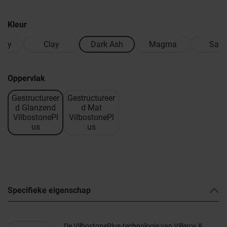
Kleur
rey
Clay
Dark Ash
Magma
San
Oppervlak
Gestructureer
Gestructureer
d Glanzend
d Mat
VilbostonePl
VilbostonePl
us
us
Specifieke eigenschap
De VilbostonePlus-technologie van Villeroy &