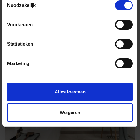
Noodzakelijk
Wil je graag een afspraak?
Voorkeuren
Onze verkoopspecialisten staan graag voor je klaar:
Di – Vr 09.00 – 18.00
Za 10.00 – 15.00
Statistieken
+31 (0) 478 - 69 11 63
Productaanvraag
Marketing
Villeroy & Boch Hudson Indrukken
Alles toestaan
Weigeren
Previous
Nex