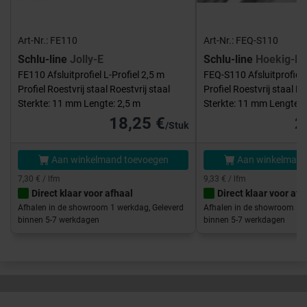
Art-Nr.: FE110
Art-Nr.: FEQ-S110
Schlu-line
Jolly-E
Schlu-line
Hoekig-E
FE110 Afsluitprofiel L-Profiel 2,5 m
FEQ-S110 Afsluitprofiel 
Profiel Roestvrij staal Roestvrij staal
Profiel Roestvrij staal Ro
Sterkte: 11 mm Lengte: 2,5 m
Sterkte: 11 mm Lengte: 
18,25 €
2
/Stuk
Aan winkelmand toevoegen
Aan winkelmand
7,30 € / lfm
9,33 € / lfm
Direct klaar voor afhaal
Direct klaar voor afh
Afhalen in de showroom 1 werkdag, Geleverd
Afhalen in de showroom 1 w
binnen 5-7 werkdagen
binnen 5-7 werkdagen