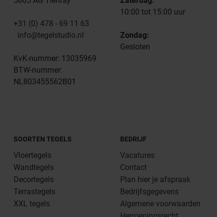
5865 AG Tienray
Zaterdag:
10:00 tot 15:00 uur
+31 (0) 478 - 69 11 63
info@tegelstudio.nl
Zondag:
Gesloten
KvK-nummer: 13035969
BTW-nummer:
NL803455562B01
SOORTEN TEGELS
BEDRIJF
Vloertegels
Vacatures
Wandtegels
Contact
Decortegels
Plan hier je afspraak
Terrastegels
Bedrijfsgegevens
XXL tegels
Algemene voorwaarden
Herroepingsrecht