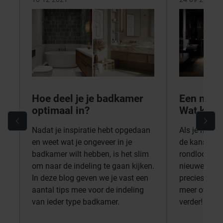
Hoe deel je je badkamer
Een nieu
optimaal in?
Wat kost 
Nadat je inspiratie hebt opgedaan
Als je hier t
en weet wat je ongeveer in je
de kans groot
badkamer wilt hebben, is het slim
rondloopt m
om naar de indeling te gaan kijken.
nieuwe dro
In deze blog geven we je vast een
precies zal g
aantal tips mee voor de indeling
meer over we
van ieder type badkamer.
verder!