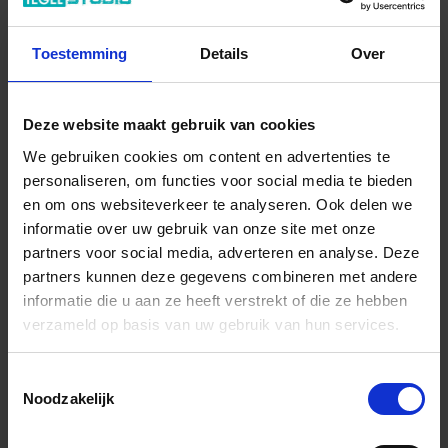
uitstraling wilt geven is de verandering van kranen dé
manier om dit voor elkaar te krijgen. Mooie kranen creëren
Toestemming
Details
Over
een fijne sfeer, die jouw badkamer direct dat beetje extra
geeft. Met kleine veranderingen kun je zó'n groot verschil
maken... En er zijn zó veel mogelijkheden!
Deze website maakt gebruik van cookies
We gebruiken cookies om content en advertenties te
Veel plezier bij het uitzoeken van jouw nieuwe badkamer
personaliseren, om functies voor social media te bieden
eyecatcher!
en om ons websiteverkeer te analyseren. Ook delen we
informatie over uw gebruik van onze site met onze
partners voor social media, adverteren en analyse. Deze
Tags:
#Badkamer
#Toilet
#Inspiratie
#Vernieuwing
partners kunnen deze gegevens combineren met andere
informatie die u aan ze heeft verstrekt of die ze hebben
verzameld op basis van uw gebruik van hun services.
Toestemmingsselectie
Noodzakelijk