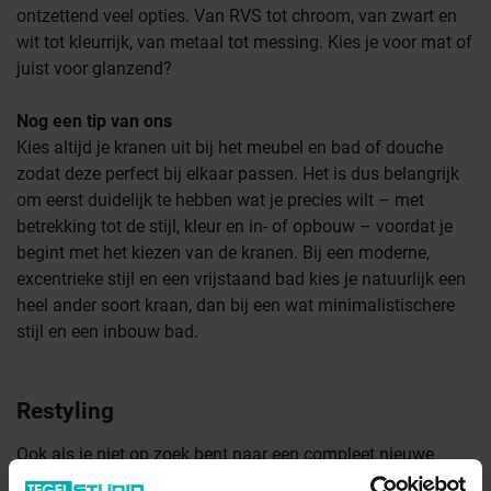
ontzettend veel opties. Van RVS tot chroom, van zwart en
wit tot kleurrijk, van metaal tot messing. Kies je voor mat of
juist voor glanzend?
Nog een tip van ons
Kies altijd je kranen uit bij het meubel en bad of douche
zodat deze perfect bij elkaar passen. Het is dus belangrijk
om eerst duidelijk te hebben wat je precies wilt – met
betrekking tot de stijl, kleur en in- of opbouw – voordat je
begint met het kiezen van de kranen. Bij een moderne,
excentrieke stijl en een vrijstaand bad kies je natuurlijk een
heel ander soort kraan, dan bij een wat minimalistischere
stijl en een inbouw bad.
Restyling
Ook als je niet op zoek bent naar een compleet nieuwe
badkamer, maar wel graag je badkamer een nieuwe